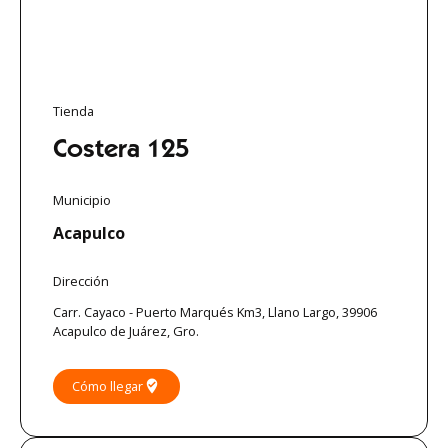
Tienda
Costera 125
Municipio
Acapulco
Dirección
Carr. Cayaco - Puerto Marqués Km3, Llano Largo, 39906
Acapulco de Juárez, Gro.
where_to_vote
Cómo llegar