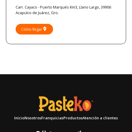
Carr. Cayaco - Puerto Marqués Km3, Llano Largo, 39906
Acapulco de Juárez, Gro.
where_to_vote
Cómo llegar
Inicio
Nosotros
Franquicias
Productos
Atención a clientes