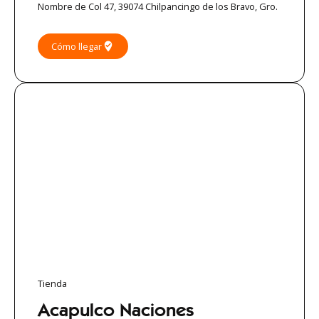
Nombre de Col 47, 39074 Chilpancingo de los Bravo, Gro.
where_to_vote
Cómo llegar
Tienda
Acapulco Naciones