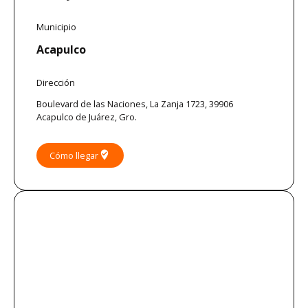
Municipio
Acapulco
Dirección
Boulevard de las Naciones, La Zanja 1723, 39906
Acapulco de Juárez, Gro.
where_to_vote
Cómo llegar